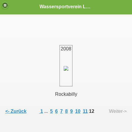
Wassersportverein Landwürden e.V.
2008
Rockabilly
<- Zurück
1
...
5
6
7
8
9
10
11
12
Weiter->